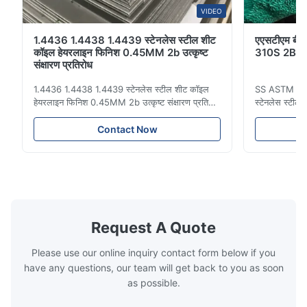
VIDEO
1.4436 1.4438 1.4439 स्टेनलेस स्टील शीट
एएसटीएम बीए 
कॉइल हेयरलाइन फिनिश 0.45MM 2b उत्कृष्ट
310S 2B आई
संक्षारण प्रतिरोध
1.4436 1.4438 1.4439 स्टेनलेस स्टील शीट कॉइल
SS ASTM 201
हेयरलाइन फिनिश 0.45MM 2b उत्कृष्ट संक्षारण प्रतिरोध
स्टेनलेस स्टील
स्टेनलेस स्टील एक प्रकार की सामग्री है जिसमें दर्पण की
स्टेनलेस स्टील 
सतह के करीब चमक होती है, जो कठोर और ठंडी होती है।
शीट सामग्री 20
Contact Now
यह उत्कृष्ट संक्षारण प्रतिरोध, आकार देने की क्षमता,
प्लेट लंबाई 10
संगतता और कठोरता के साथ एक अपेक्षाकृत अग्रगामी ...
3 मिमी -2500 
एज या मि...
Request A Quote
Please use our online inquiry contact form below if you
have any questions, our team will get back to you as soon
as possible.