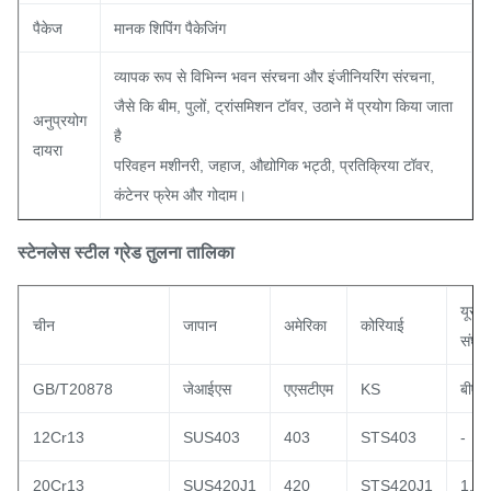
पैकेज
मानक शिपिंग पैकेजिंग
व्यापक रूप से विभिन्न भवन संरचना और इंजीनियरिंग संरचना,
जैसे कि बीम, पुलों, ट्रांसमिशन टॉवर, उठाने में प्रयोग किया जाता
अनुप्रयोग
है
दायरा
परिवहन मशीनरी, जहाज, औद्योगिक भट्ठी, प्रतिक्रिया टॉवर,
कंटेनर फ्रेम और गोदाम।
स्टेनलेस स्टील ग्रेड तुलना तालिका
यूरोप
चीन
जापान
अमेरिका
कोरियाई
संघ
GB/T20878
जेआईएस
एएसटीएम
KS
बीएस
12Cr13
SUS403
403
STS403
-
20Cr13
SUS420J1
420
STS420J1
1.4