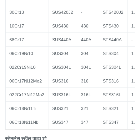
30Cr13
SUS420J2
-
STS420J2
1.4
10Cr17
SUS430
430
STS430
1.4
68Cr17
SUS440A
440A
STS440A
-
06Cr19Ni10
SUS304
304
STS304
1.4
022Cr19Ni10
SUS304L
304L
STS304L
1.4
06Cr17Ni12Mo2
SUS316
316
STS316
1.4
022Cr17Ni12Mo2
SUS316L
316L
STS316L
1.4
06Cr18Ni11Ti
SUS321
321
STS321
1.4
06Cr18Ni11Nb
SUS347
347
STS347
1.4
स्टेनलेस स्टील पाइप शो