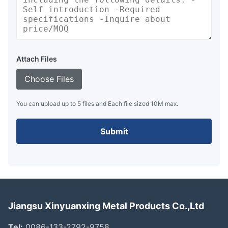
Attach Files
Choose Files
You can upload up to 5 files and Each file sized 10M max.
Submit
Jiangsu Xinyuanxing Metal Products Co.,Ltd
Tel:
0086-133-2792-9758