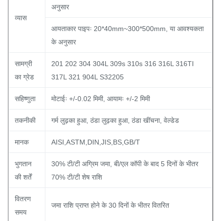
अनुसार
व्यास
आयताकार पाइपः 20*40mm~300*500mm, या आवश्यकता
के अनुसार
सामग्री
201 202 304 304L 309s 310s 316 316L 316TI
का ग्रेड
317L 321 904L S32205
सहिष्णुता
मोटाईः +/-0.02 मिमी, आयामः +/-2 मिमी
तकनीकी
गर्म लुढ़का हुआ, ठंडा लुढ़का हुआ, ठंडा खींचना, वेल्डेड
मानक
AISI,ASTM,DIN,JIS,BS,GB/T
भुगतान
30% टी/टी अग्रिम जमा, बी/एल कॉपी के बाद 5 दिनों के भीतर
की शर्तें
70% टी/टी शेष राशि
वितरण
जमा राशि प्राप्त होने के 30 दिनों के भीतर वितरित
समय