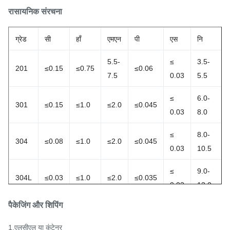
रासायनिक संरचना
ग्रेड
सी
हाँ
एमएन
पी
एस
नि
5.5-
≤
3.5-
201
≤0.15
≤0.75
≤0.06
7.5
0.03
5.5
≤
6.0-
301
≤0.15
≤1.0
≤2.0
≤0.045
0.03
8.0
≤
8.0-
304
≤0.08
≤1.0
≤2.0
≤0.045
0.03
10.5
≤
9.0-
304L
≤0.03
≤1.0
≤2.0
≤0.035
0.03
13.0
पैकेजिंग और शिपिंग
≤
10.0-
316
≤0.08
≤1.0
≤2.0
≤0.045
0.03
14.0
1.एलसीएल या कंटेनर