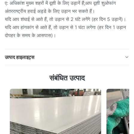
ए: अधिकांश मुख्य शहरों में वूशी के लिए उड़ानें हैं;आप वूशी शुओफांग
अंतरराष्ट्रीय हवाई अड्डे के लिए उड़ान भर सकते हैं।
यदि आप शंघाई से आते हैं, तो उड़ान से 2 घंटे लगेंगे (हर दिन 5 उड़ानें)।
यदि आप हांगकांग से आते हैं, तो उड़ान से 1 घंटा लगेगा (हर दिन 1 उड़ान
दोपहर के समय के आसपास)।
उत्पाद हाइलाइट्स
उच्च तन्यता ताकत 201 304 321 316 स्टेनलेस स्टील प्लेट उत्कृष्ट
संबंधित उत्पाद
बनाने की विशेषताएं उत्पाद परिचय कोल्ड रोल्ड: हॉट रोल्ड कॉइल का
उपयोग कच्चे माल के रूप में किया जाता है, और ऑक्साइड त्वचा को अचार
बनाकर हटा दिया जाता है।उत्पाद रोल्ड कॉइल है।लगातार ठंडे विरूपण के
कारण होने वाला कोल्ड वर्क सख्त होने से रोल...