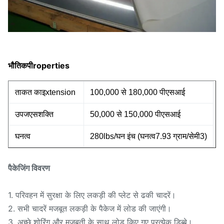
भौतिक
पी
roperties
ताकत
का
इ
xtension
100,000 से 180,000 पीएसआई
उपज
एस
शक्ति
50,000 से 150,000 पीएसआई
घनत्व
280lbs/घन इंच (
घनत्व
7.93 ग्राम/सेमी3)
पैकेजिंग विवरण
1. परिवहन में सुरक्षा के लिए लकड़ी की प्लेट से ढकी चादरें।
2. सभी चादरें मजबूत लकड़ी के पैकेज में लोड की जाएंगी।
3. अच्छे शोरिंग और मजबूती के साथ लोड किए गए प्रत्येक डिब्बे।