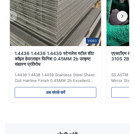
VIDEO
1.4436 1.4438 1.4439 स्टेनलेस स्टील शीट
एएसटीएम बीए 
कॉइल हेयरलाइन फिनिश 0.45MM 2b उत्कृष्ट
310S 2B आई
संक्षारण प्रतिरोध
1.4436 1.4438 1.4439 Stainless Steel Sheet
SS ASTM 20
Coil Hairline Finish 0.45MM 2b Excellent
Mirror Stain
Corrosion Resistance Stainless steel is a
Metal Sheet 
kind of material with brightness close to
Description
अब संपर्क करें
mirror surface, tough and cold touch. It is a
Sheet Mater
relatively avant-garde decorative material
stainless s
with excellent corrosion resistance, ...
or as requ
required Edge