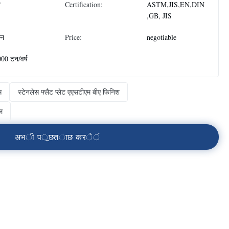
न
Certification:
ASTM,JIS,EN,DIN
,GB, JIS
टन
Price:
negotiable
00 टन/वर्ष
स
स्टेनलेस फ्लैट प्लेट एएसटीएम बीए फिनिश
ल
अ
भ
ी
प
ू
छ
त
ा
छ
क
र
े
ं