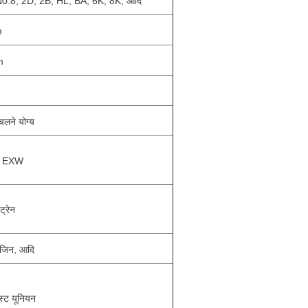
N0.8, 2D, 2B, HL, BA, 6K, 8K, आदि
m
m
 चलने योग्य
, EXW
्रेन
नजिन, आदि
वेस्ट यूनियन