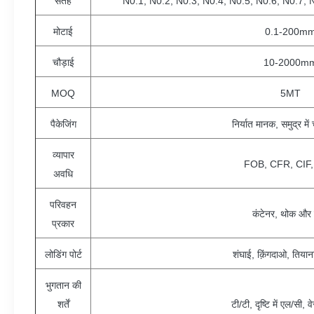
सतह
N0.1, N0.2, N0.3, N0.4, N0.5, N0.6, N0.7, 
मोटाई
0.1-200m
चौड़ाई
10-2000m
MOQ
5MT
पैकेजिंग
निर्यात मानक, समुद्र में
व्यापार
FOB, CFR, CIF
अवधि
परिवहन
कंटेनर, थोक और ट
प्रकार
लोडिंग पोर्ट
शंघाई, क़िंगदाओ, तिया
भुगतान की
शर्तें
टी/टी, दृष्टि में एल/सी, 